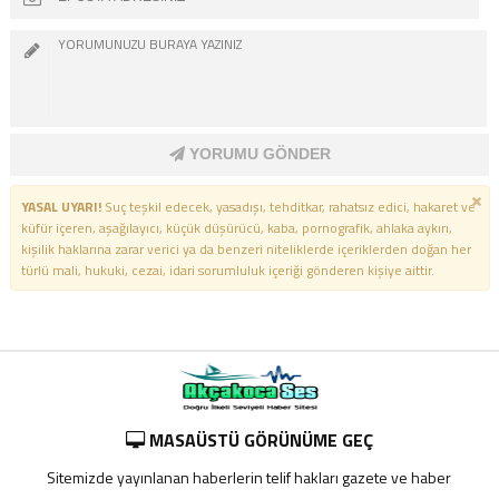
YORUMU GÖNDER
YASAL UYARI!
Suç teşkil edecek, yasadışı, tehditkar, rahatsız edici, hakaret ve
küfür içeren, aşağılayıcı, küçük düşürücü, kaba, pornografik, ahlaka aykırı,
kişilik haklarına zarar verici ya da benzeri niteliklerde içeriklerden doğan her
türlü mali, hukuki, cezai, idari sorumluluk içeriği gönderen kişiye aittir.
MASAÜSTÜ GÖRÜNÜME GEÇ
Sitemizde yayınlanan haberlerin telif hakları gazete ve haber